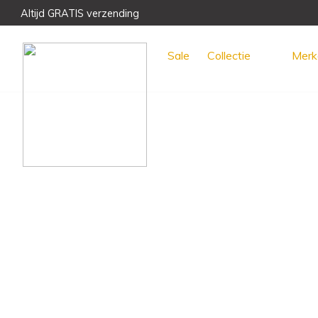
Altijd GRATIS verzending
Voor 15:00 uur besteld, morgen GRATIS bezorgd!
Meest unieke collectie en het beste advies
Sale
Collectie
Merk