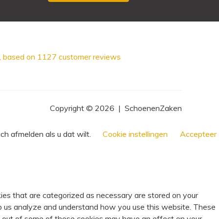
, based on
1127
customer reviews
Copyright © 2026
|
SchoenenZaken
ch afmelden als u dat wilt.
Cookie instellingen
Accepteer
ies that are categorized as necessary are stored on your
help us analyze and understand how you use this website. These
ng out of some of these cookies may have an effect on your