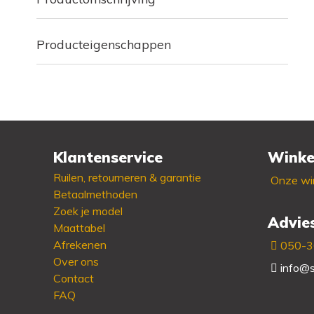
Producteigenschappen
Klantenservice
Winke
Ruilen, retourneren & garantie
Onze win
Betaalmethoden
Zoek je model
Advie
Maattabel
Afrekenen
050-
Over ons
info@s
Contact
FAQ