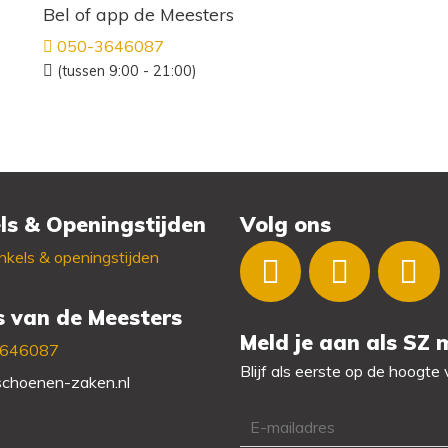
Bel of app de Meesters
050-3646087
(tussen 9:00 - 21:00)
ls & Openingstijden
Volg ons
kels & openingstijden
s van de Meesters
Meld je aan als SZ
3646087
Blijf als eerste op de hoogte
choenen-zaken.nl