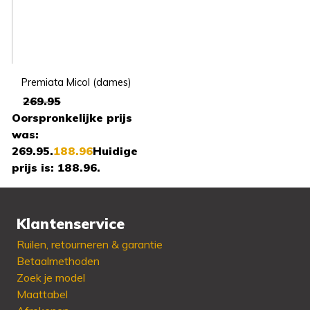
Premiata Micol (dames)
269.95
Oorspronkelijke prijs
was:
269.95.
188.96
Huidige
prijs is: 188.96.
Klantenservice
Beschikbaar in:
36 - 37
Ruilen, retourneren & garantie
- 39 - 41
Betaalmethoden
Zoek je model
Maattabel