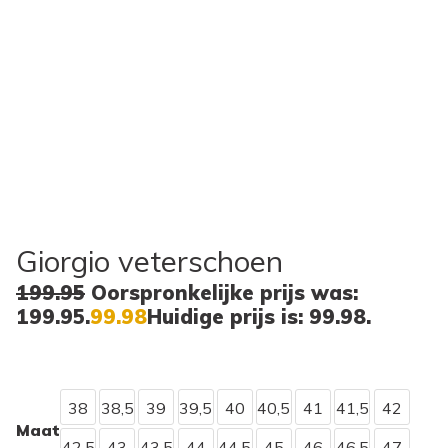
Giorgio veterschoen
199.95
Oorspronkelijke prijs was:
199.95.
99.98
Huidige prijs is: 99.98.
38
38,5
39
39,5
40
40,5
41
41,5
42
Maat
42,5
43
43,5
44
44,5
45
46
46,5
47