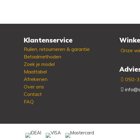
Klantenservice
Winke
Ruilen, retourneren & garantie
Onze win
Betaalmethoden
Zoek je model
Advie
Maattabel
Afrekenen
050-
Over ons
info@s
Contact
FAQ