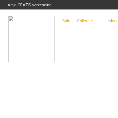
Altijd GRATIS verzending
Voor 15:00 uur besteld, morgen GRATIS bezorgd!
Meest unieke collectie en het beste advies
Sale
Collectie
Merk