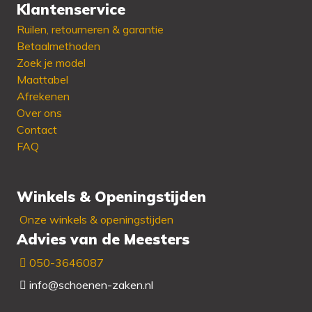
Klantenservice
Beschikbaar in:
36 - 37
Ruilen, retourneren & garantie
- 39 - 41
Betaalmethoden
Zoek je model
Maattabel
Afrekenen
Over ons
Contact
FAQ
Winkels & Openingstijden
Onze winkels & openingstijden
Advies van de Meesters
050-3646087
info@schoenen-zaken.nl