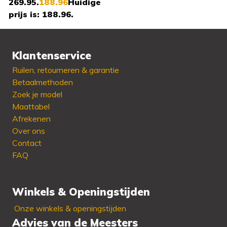
269.95.
188.96
Huidige
prijs is: 188.96.
Klantenservice
Beschikbaar in:
36 - 37
Ruilen, retourneren & garantie
- 39 - 41
Betaalmethoden
Zoek je model
Maattabel
Afrekenen
Over ons
Contact
FAQ
Winkels & Openingstijden
Onze winkels & openingstijden
Advies van de Meesters