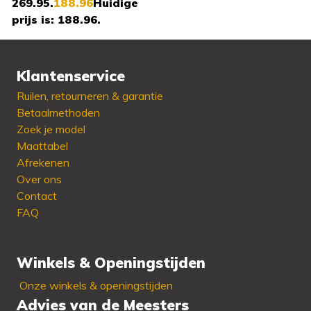
269.95.
188.96
Huidige
prijs is: 188.96.
Klantenservice
Beschikbaar in:
36 - 37
Ruilen, retourneren & garantie
- 39 - 41
Betaalmethoden
Zoek je model
Maattabel
Afrekenen
Over ons
Contact
FAQ
Winkels & Openingstijden
Onze winkels & openingstijden
Advies van de Meesters