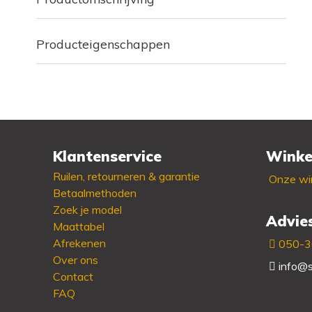
Producteigenschappen
Klantenservice
Winke
Ruilen, retourneren & garantie
Onze win
Betaalmethoden
Zoek je model
Advie
Maattabel
Afrekenen
050-
Over ons
info@s
Contact
FAQ