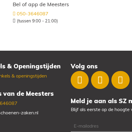
Bel of app de Meesters
050-3646087
(tussen 9:00 - 21:00)
ls & Openingstijden
Volg ons
kels & openingstijden
s van de Meesters
Meld je aan als SZ
3646087
Blijf als eerste op de hoogte
choenen-zaken.nl