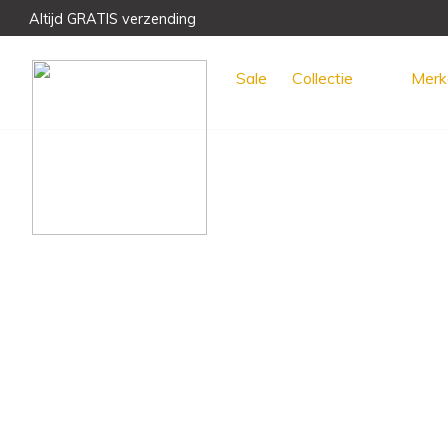
Altijd GRATIS verzending
Voor 15:00 uur besteld, morgen GRATIS bezorgd!
Meest unieke collectie en het beste advies
Sale
Collectie
Merk