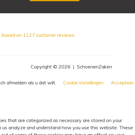
, based on
1127
customer reviews
Copyright © 2026
|
SchoenenZaken
ch afmelden als u dat wilt.
Cookie instellingen
Accepteer
ies that are categorized as necessary are stored on your
help us analyze and understand how you use this website. These
ng out of some of these cookies may have an effect on your