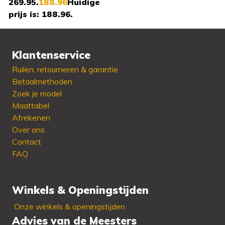
269.95.
188.96
Huidige
prijs is: 188.96.
Klantenservice
Beschikbaar in:
36 - 37
Ruilen, retourneren & garantie
- 39 - 41
Betaalmethoden
Zoek je model
Maattabel
Afrekenen
Over ons
Contact
FAQ
Winkels & Openingstijden
Onze winkels & openingstijden
Advies van de Meesters