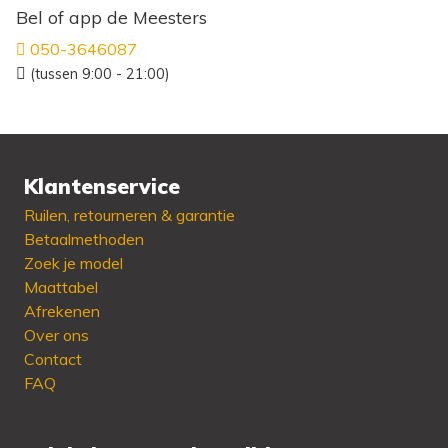
Bel of app de Meesters
050-3646087
(tussen 9:00 - 21:00)
Klantenservice
Ruilen, retourneren & garantie
Betaalmethoden
Zoek je model
Maattabel
Afrekenen
Over ons
Contact
FAQ