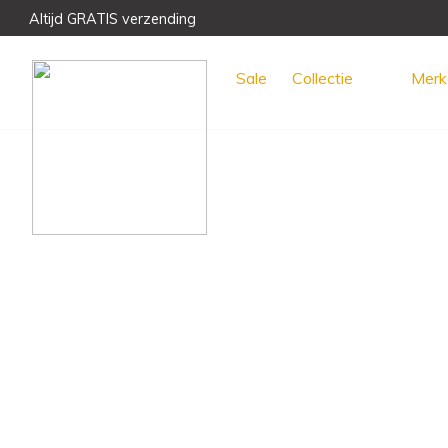
Altijd GRATIS verzending
Voor 15:00 uur besteld, morgen GRATIS bezorgd!
Meest unieke collectie en het beste advies
Sale
Collectie
Merk