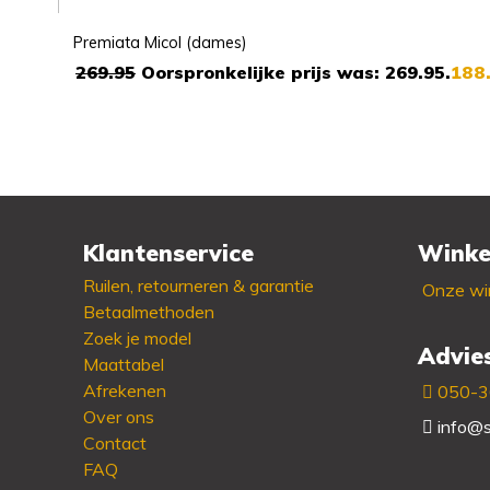
Premiata Micol (dames)
269.95
Oorspronkelijke prijs was: 269.95.
188
Beschikbaar in:
36 - 37 - 39 - 41
Klantenservice
Winke
Ruilen, retourneren & garantie
Onze win
Betaalmethoden
Zoek je model
Advie
Maattabel
Afrekenen
050-
Over ons
info@s
Contact
FAQ