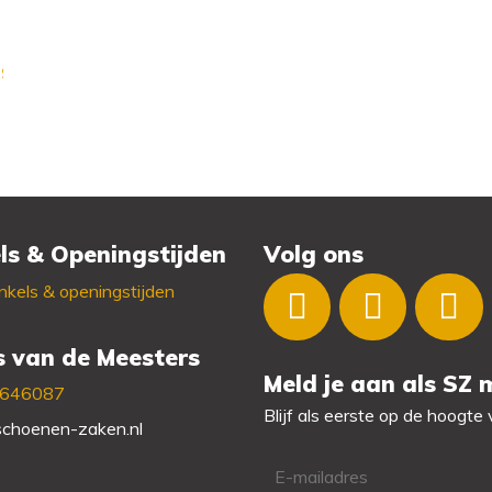
.96
Huidige prijs is: 188.96.
ls & Openingstijden
Volg ons
kels & openingstijden
s van de Meesters
Meld je aan als SZ
3646087
Blijf als eerste op de hoogte
choenen-zaken.nl