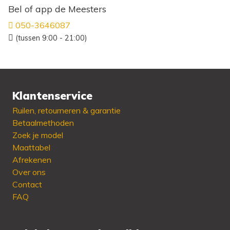
Bel of app de Meesters
050-3646087
(tussen 9:00 - 21:00)
Klantenservice
Ruilen, retourneren & garantie
Betaalmethoden
Zoek je model
Maattabel
Afrekenen
Over ons
Contact
FAQ